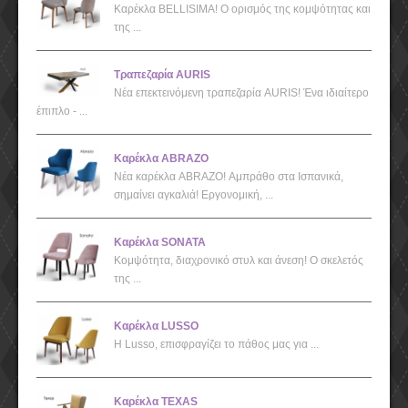
Καρέκλα BELLISIMA! Ο ορισμός της κομψότητας και
της ...
Τραπεζαρία AURIS
Νέα επεκτεινόμενη τραπεζαρία AURIS! Ένα ιδιαίτερο
έπιπλο - ...
Καρέκλα ABRAZO
Νέα καρέκλα ABRAZO! Αμπράθο στα Ισπανικά,
σημαίνει αγκαλιά! Εργονομική, ...
Καρέκλα SONATA
Kομψότητα, διαχρονικό στυλ και άνεση! Ο σκελετός
της ...
Καρέκλα LUSSO
Η Lusso, επισφραγίζει το πάθος μας για ...
Καρέκλα TEXAS