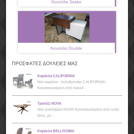
Κονσόλα Snake
Κονσόλα Double
ΠΡΟΣΦΑΤΕΣ ΔΟΥΛΕΙΕΣ ΜΑΣ
Καρέκλα CALIFORNIA
Νέα καρέκλα - πολυθρονάκι CALIFORNIA!
Κατασκευασμένη από massif ...
Τραπέζι NOVA
Νέα τραπεζαρία NOVA! Κατασκευασμένη από rustic
δρυς, με ...
Καρέκλα BELLISSIMA