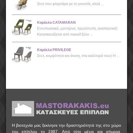
Στυλ που φλερτάρει με το ρουστίκ, αλλά ...
Καρέκλα CATAMARAN
Εντυπωσιακή, μοντέρνα, πρωτότυπη, αναπαυτική!
Κατασκευάζεται από massif ξύλο ...
Καρέκλα PRIVILEGE
Στυλ, κομψότητα και άνεση, στα καλύτερά τους! Η ...
Η βιοτεχνία μας ξεκίνησε την δραστηριότητά της στο χώρο
του επίπλου το 1987. Από τότε μέχρι και σήμερα,