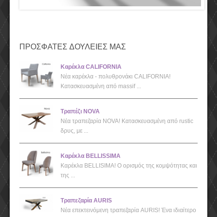
ΠΡΟΣΦΑΤΕΣ ΔΟΥΛΕΙΕΣ ΜΑΣ
Καρέκλα CALIFORNIA
Νέα καρέκλα - πολυθρονάκι CALIFORNIA!
Κατασκευασμένη από massif ...
Τραπέζι NOVA
Νέα τραπεζαρία NOVA! Κατασκευασμένη από rustic
δρυς, με ...
Καρέκλα BELLISSIMA
Καρέκλα BELLISIMA! Ο ορισμός της κομψότητας και
της ...
Τραπεζαρία AURIS
Νέα επεκτεινόμενη τραπεζαρία AURIS! Ένα ιδιαίτερο