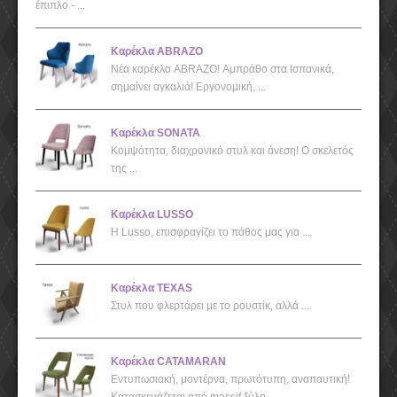
έπιπλο - ...
Καρέκλα ABRAZO
Νέα καρέκλα ABRAZO! Αμπράθο στα Ισπανικά,
σημαίνει αγκαλιά! Εργονομική, ...
Καρέκλα SONATA
Kομψότητα, διαχρονικό στυλ και άνεση! Ο σκελετός
της ...
Καρέκλα LUSSO
Η Lusso, επισφραγίζει το πάθος μας για ...
Καρέκλα TEXAS
Στυλ που φλερτάρει με το ρουστίκ, αλλά ...
Καρέκλα CATAMARAN
Εντυπωσιακή, μοντέρνα, πρωτότυπη, αναπαυτική!